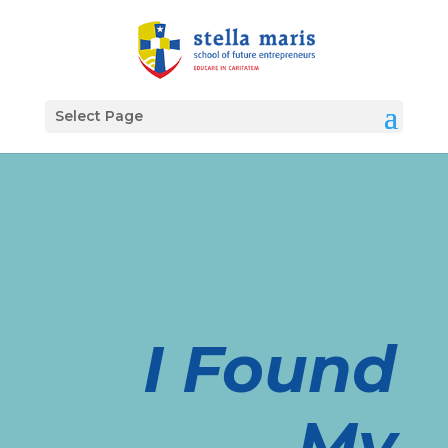
Select Page
I Found
My